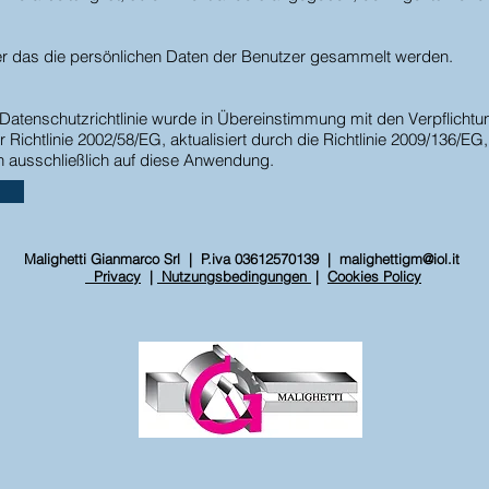
er das die persönlichen Daten der Benutzer gesammelt werden.
Datenschutzrichtlinie wurde in Übereinstimmung mit den Verpflichtun
chtlinie 2002/58/EG, aktualisiert durch die Richtlinie 2009/136/EG
ch ausschließlich auf diese Anwendung.
Malighetti Gianmarco Srl | P.iva 03612570139 |
malighettigm@iol.it
Privacy
|
Nutzungsbedingungen
|
Cookies Policy
S:
TAG
sistemi di pulizia rotanti; impianti
di verniciatura; sistemi di
abbattitura polveri; ugello
rotante;
pulizia filtri industriali; cartucce
filtranti; sistemi di pulizia ad
ugello rotante; malighetti.