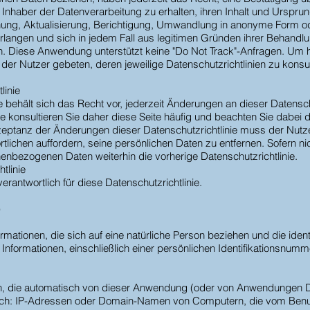
nhaber der Datenverarbeitung zu erhalten, ihren Inhalt und Ursprung 
hung, Aktualisierung, Berichtigung, Umwandlung in anonyme Form o
rlangen und sich in jedem Fall aus legitimen Gründen ihrer Behandlu
en. Diese Anwendung unterstützt keine "Do Not Track"-Anfragen. Um 
d der Nutzer gebeten, deren jeweilige Datenschutzrichtlinien zu konsul
linie
che behält sich das Recht vor, jederzeit Änderungen an dieser Date
 Bitte konsultieren Sie daher diese Seite häufig und beachten Sie da
kzeptanz der Änderungen dieser Datenschutzrichtlinie muss der Nu
lichen auffordern, seine persönlichen Daten zu entfernen. Sofern nic
nbezogenen Daten weiterhin die vorherige Datenschutzrichtlinie.
tlinie
erantwortlich für diese Datenschutzrichtlinie.
)
ationen, die sich auf eine natürliche Person beziehen und die identifi
nformationen, einschließlich einer persönlichen Identifikationsnumm
en, die automatisch von dieser Anwendung (oder von Anwendungen D
ßlich: IP-Adressen oder Domain-Namen von Computern, die vom Benu